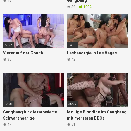
Gangbang
45
56
100%
27:27
43:14
Vierer auf der Couch
Lesbenorgie in Las Vegas
33
42
07:03
30:29
Gangbang für die tätowierte
Mollige Blondine im Gangbang
Schwarzhaarige
mit mehreren BBCs
47
51