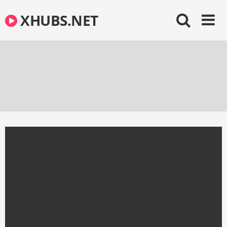
Skip
XHUBS.NET
to
content